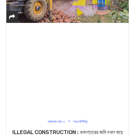
আজকের সেরা ১০
শহর মেদিনীপুর
ILLEGAL CONSTRUCTION : বনদপ্তরের জমি দখল করে