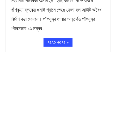
সব্যসাচী পত্রিকা ‍অনলাইন : হাইকোর্টের নির্দেশক্রমে
পাঁশকুড়া ব্লকের গুমাই গ্ৰামে ভেঙে ফেলা হল আটটি অবৈধ
নির্মাণ করা দোকান। পাঁশকুড়া থানার অন্তর্গত পাঁশকুড়া
পৌরসভার ১১ নম্বর …
READ MORE