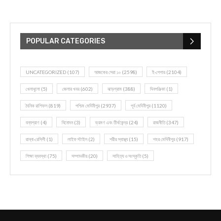
POPULAR CATEGORIES
UNCATEGORIZED
(107)
আজকের সেরা ১০
(2598)
ই-পেপার
(2104)
খেলাধূলো
(5)
জেলার খবর
(602)
ঝাড়গ্রাম
(388)
দিনপঞ্জিকা
(1)
দৈনিক রাশিফল
(819)
পশ্চিম মেদিনীপুর
(2937)
পূর্ব মেদিনীপুর
(1120)
বন্যপ্রাণ
(4)
বিনোদন
(3)
ভ্রমণ এবং তীর্থকেন্দ্র
(24)
রাজনীতি
(347)
রান্না-রেসিপী
(1)
লাইফ স্টাইল
(2)
শরীর স্বাস্থ্য
(15)
শহর মেদিনীপুর
(917)
শিক্ষা ব্যবস্থা
(75)
সম্পাদকীয়
(20)
সাহিত্য ও সংস্কৃতি
(5)