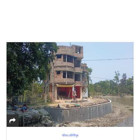
পশ্চিম মেদিনীপুর