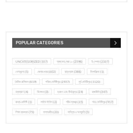
POPULAR CATEGORIES
UNCATEGORIZED
(107)
আজকের সেরা ১০
(2598)
ই-পেপার
(2107)
খেলাধূলো
(5)
জেলার খবর
(602)
ঝাড়গ্রাম
(388)
দিনপঞ্জিকা
(1)
দৈনিক রাশিফল
(819)
পশ্চিম মেদিনীপুর
(2937)
পূর্ব মেদিনীপুর
(1120)
বন্যপ্রাণ
(4)
বিনোদন
(3)
ভ্রমণ এবং তীর্থকেন্দ্র
(24)
রাজনীতি
(347)
রান্না-রেসিপী
(1)
লাইফ স্টাইল
(2)
শরীর স্বাস্থ্য
(15)
শহর মেদিনীপুর
(917)
শিক্ষা ব্যবস্থা
(75)
সম্পাদকীয়
(20)
সাহিত্য ও সংস্কৃতি
(5)