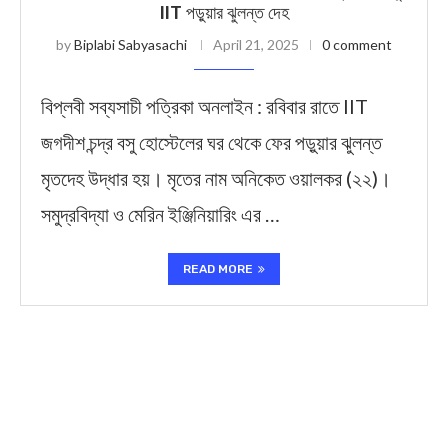
IIT পড়ুয়ার ঝুলন্ত দেহ
by
Biplabi Sabyasachi
April 21, 2025
0 comment
বিপ্লবী সব্যসাচী পত্রিকা অনলাইন : রবিবার রাতে IIT
জগদীশ চন্দ্র বসু হোস্টেলের ঘর থেকে ফের পড়ুয়ার ঝুলন্ত
মৃতদেহ উদ্ধার হয়। মৃতের নাম অনিকেত ওয়ালকর (২২)।
সমুদ্রবিদ্যা ও মেরিন ইঞ্জিনিয়ারিং এর …
READ MORE