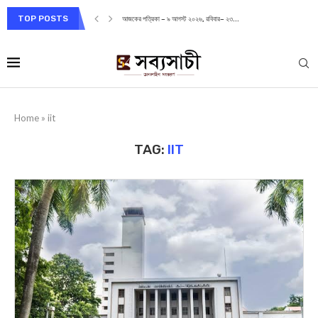
TOP POSTS
আজকের পত্রিকা – ৯ আগস্ট ২০২৬, রবিবার– ২৩...
Home
»
iit
TAG:
IIT