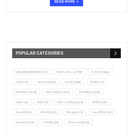
READ MORE
POPULAR CATEGORIES
UNCATEGORIZED
(107)
আজকের সেরা ১০
(2598)
ই-পেপার
(2106)
খেলাধূলো
(5)
জেলার খবর
(602)
ঝাড়গ্রাম
(388)
দিনপঞ্জিকা
(1)
দৈনিক রাশিফল
(819)
পশ্চিম মেদিনীপুর
(2937)
পূর্ব মেদিনীপুর
(1120)
বন্যপ্রাণ
(4)
বিনোদন
(3)
ভ্রমণ এবং তীর্থকেন্দ্র
(24)
রাজনীতি
(347)
রান্না-রেসিপী
(1)
লাইফ স্টাইল
(2)
শরীর স্বাস্থ্য
(15)
শহর মেদিনীপুর
(917)
শিক্ষা ব্যবস্থা
(75)
সম্পাদকীয়
(20)
সাহিত্য ও সংস্কৃতি
(5)