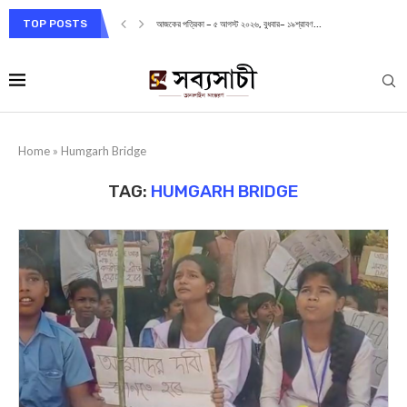
TOP POSTS
আজকের পত্রিকা – ৫ আগস্ট ২০২৬, বুধবার– ১৯শ্রাবণ...
Home
»
Humgarh Bridge
TAG:
HUMGARH BRIDGE