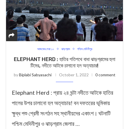
আজকের সেরা ১০
ঝাড়গ্রাম
পশ্চিম মেদিনীপুর
ELEPHANT HERD : হাতির গতিপথে বাধা ঝাড়গ্রামের হুলা
টিমের, নদীতে আটকে চালানো হল অত্যাচার!
by
Biplabi Sabyasachi
October 1, 2022
0 comment
Elephant Herd : প্রায় ২৪ ঘন্টা নদীতে আটকে হাতির
পালের উপর চালানো হল অত্যাচার! বন দফতরের ভূমিকায়
ক্ষুব্ধ পশু প্রেমী সংগঠন সহ স্থানীয়দের একাংশ। ঘটনাটি
পশ্চিম মেদিনীপুর ও ঝাড়গ্রাম জেলার …