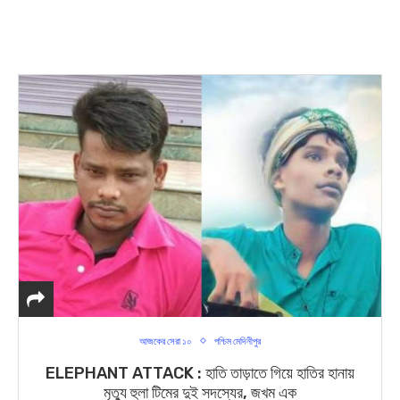
আজকের সেরা ১০
পশ্চিম মেদিনীপুর
ELEPHANT ATTACK : হাতি তাড়াতে গিয়ে হাতির হানায়
মৃত্যু হুলা টিমের দুই সদস্যের, জখম এক