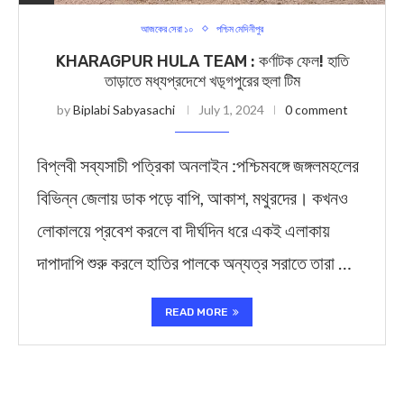
আজকের সেরা ১০
পশ্চিম মেদিনীপুর
KHARAGPUR HULA TEAM : কর্ণাটক ফেল! হাতি
তাড়াতে মধ্যপ্রদেশে খড়্গপুরের হুলা টিম
by
Biplabi Sabyasachi
July 1, 2024
0 comment
বিপ্লবী সব্যসাচী পত্রিকা অনলাইন :পশ্চিমবঙ্গে জঙ্গলমহলের
বিভিন্ন জেলায় ডাক পড়ে বাপি, আকাশ, মথুরদের। কখনও
লোকালয়ে প্রবেশ করলে বা দীর্ঘদিন ধরে একই এলাকায়
দাপাদাপি শুরু করলে হাতির পালকে অন্যত্র সরাতে তারা …
READ MORE