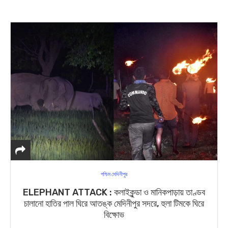
পশ্চিম মেদিনীপুর
ELEPHANT ATTACK : কলাইকুন্ডা ও মানিকপাড়ায় তাণ্ডব
চালানো হাতির পাল ঘিরে আতঙ্ক মেদিনীপুর সদরে, হুলা টিমকে ঘিরে
বিক্ষোভ