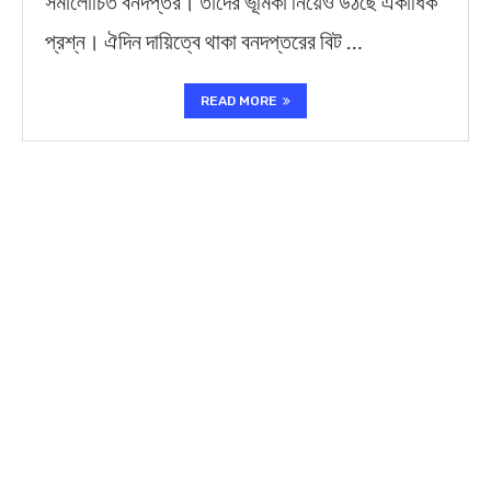
সমালোচিত বনদপ্তর। তাদের ভূমিকা নিয়েও উঠছে একাধিক
প্রশ্ন। ঐদিন দায়িত্বে থাকা বনদপ্তরের বিট …
READ MORE