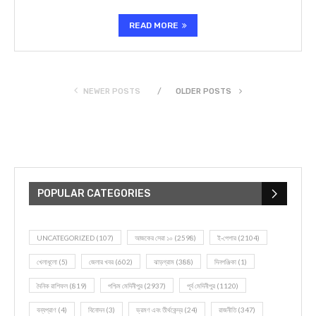
READ MORE
NEWER POSTS
OLDER POSTS
POPULAR CATEGORIES
UNCATEGORIZED
(107)
আজকের সেরা ১০
(2598)
ই-পেপার
(2104)
খেলাধূলো
(5)
জেলার খবর
(602)
ঝাড়গ্রাম
(388)
দিনপঞ্জিকা
(1)
দৈনিক রাশিফল
(819)
পশ্চিম মেদিনীপুর
(2937)
পূর্ব মেদিনীপুর
(1120)
বন্যপ্রাণ
(4)
বিনোদন
(3)
ভ্রমণ এবং তীর্থকেন্দ্র
(24)
রাজনীতি
(347)