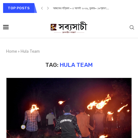
TOP POSTS
বার– ১৯শ্রাবণ...
আজকের পত্রিকা – ৪ আগস্ট ২০২৬, মঙ্গলবার– 
Home
»
Hula Team
TAG:
HULA TEAM