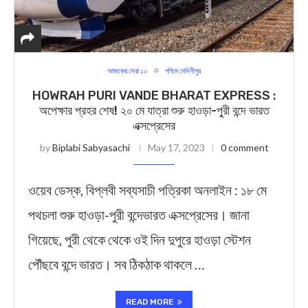
আজকের সেরা ১০
পশ্চিম মেদিনীপুর
HOWRAH PURI VANDE BHARAT EXPRESS :
অপেক্ষার প্রহর শেষ! ২০ মে যাত্রা শুরু হাওড়া-পু্রী বন্দে ভারত
এক্সপ্রেসের
by
Biplabi Sabyasachi
May 17, 2023
0 comment
ওয়েব ডেস্ক, বিপ্লবী সব্যসাচী পত্রিকা অনলাইন : ১৮ মে
পথচলা শুরু হাওড়া-পুরী বন্দেভারত এক্সপ্রেসের। জানা
গিয়েছে, পুরী থেকে থেকে ওই দিন দুপুরে হাওড়া স্টেশন
পৌঁছবে বন্দে ভারত। সব ঠিকঠাক থাকলে …
READ MORE