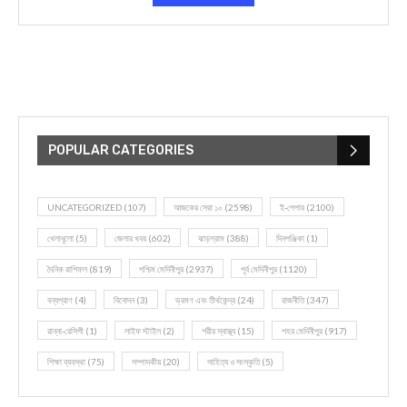
POPULAR CATEGORIES
UNCATEGORIZED
(107)
আজকের সেরা ১০
(2598)
ই-পেপার
(2100)
খেলাধূলো
(5)
জেলার খবর
(602)
ঝাড়গ্রাম
(388)
দিনপঞ্জিকা
(1)
দৈনিক রাশিফল
(819)
পশ্চিম মেদিনীপুর
(2937)
পূর্ব মেদিনীপুর
(1120)
বন্যপ্রাণ
(4)
বিনোদন
(3)
ভ্রমণ এবং তীর্থকেন্দ্র
(24)
রাজনীতি
(347)
রান্না-রেসিপী
(1)
লাইফ স্টাইল
(2)
শরীর স্বাস্থ্য
(15)
শহর মেদিনীপুর
(917)
শিক্ষা ব্যবস্থা
(75)
সম্পাদকীয়
(20)
সাহিত্য ও সংস্কৃতি
(5)