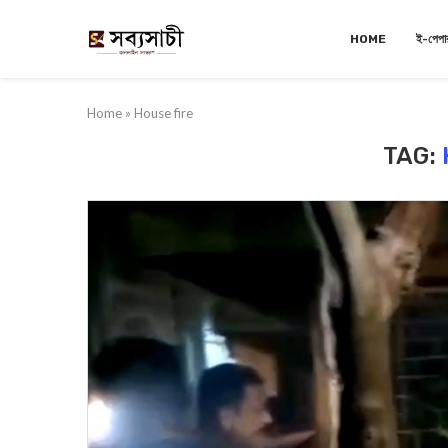
HOME
ই-পেপা
Home
»
House fire
TAG: