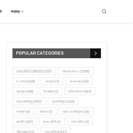
তি
অন্যান্য
POPULAR CATEGORIES
UNCATEGORIZED
(107)
আজকের সেরা ১০
(2598)
ই-পেপার
(2100)
খেলাধূলো
(5)
জেলার খবর
(602)
ঝাড়গ্রাম
(388)
দিনপঞ্জিকা
(1)
দৈনিক রাশিফল
(819)
পশ্চিম মেদিনীপুর
(2937)
পূর্ব মেদিনীপুর
(1120)
বন্যপ্রাণ
(4)
বিনোদন
(3)
ভ্রমণ এবং তীর্থকেন্দ্র
(24)
রাজনীতি
(347)
রান্না-রেসিপী
(1)
লাইফ স্টাইল
(2)
শরীর স্বাস্থ্য
(15)
শহর মেদিনীপুর
(917)