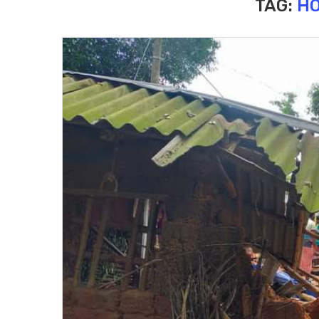
TAG:
H