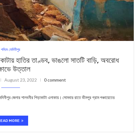
পশ্চিম মেদিনীপুর
 হাতির তাণ্ডব, ভাঙলো সাতটি বাড়ি, অবরোধ
্ষোভে উত্তাল
August 23, 2022
0 comment
েদিনীপুর জেলার শালবনীর পিড়াকাটা এলাকায়। সোমবার রাতে ভীমপুর গ্রাম পঞ্চায়েতের
READ MORE