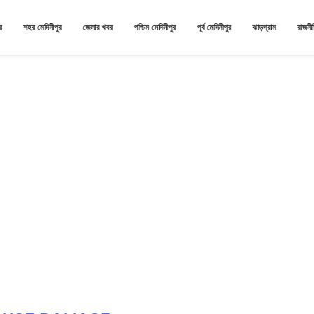
র
শহর মেদিনীপুর
জেলার খবর
পশ্চিম মেদিনীপুর
পূর্ব মেদিনীপুর
ঝাড়গ্রাম
রাজনী