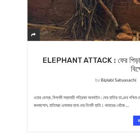
ELEPHANT ATTACK : ফের পিড়াকাটায়
বিক
by
Biplabi Sabyasachi
ওয়েব ডেস্ক, বিপ্লবী সব্যসাচী পত্রিকা অনলাইন : ফের হাতির তাণ্ডব পশ্চিম ম
কদমাশোল, হাতিমরা এলাকায় হানা দেয় তিনটি হাতি। খাবারের খোঁজে …