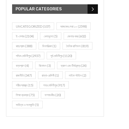
POPULAR CATEGORIES
UNCATEGORIZED
(107)
আজকের সেরা ১০
(2598)
ই-পেপার
(2104)
খেলাধূলো
(5)
জেলার খবর
(602)
ঝাড়গ্রাম
(388)
দিনপঞ্জিকা
(1)
দৈনিক রাশিফল
(819)
পশ্চিম মেদিনীপুর
(2937)
পূর্ব মেদিনীপুর
(1120)
বন্যপ্রাণ
(4)
বিনোদন
(3)
ভ্রমণ এবং তীর্থকেন্দ্র
(24)
রাজনীতি
(347)
রান্না-রেসিপী
(1)
লাইফ স্টাইল
(2)
শরীর স্বাস্থ্য
(15)
শহর মেদিনীপুর
(917)
শিক্ষা ব্যবস্থা
(75)
সম্পাদকীয়
(20)
সাহিত্য ও সংস্কৃতি
(5)