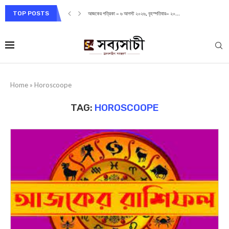
TOP POSTS
আজকের পত্রিকা – ৬ আগস্ট ২০২৬, বৃহস্পতিবার– ২০...
Home
»
Horoscoope
TAG:
HOROSCOOPE