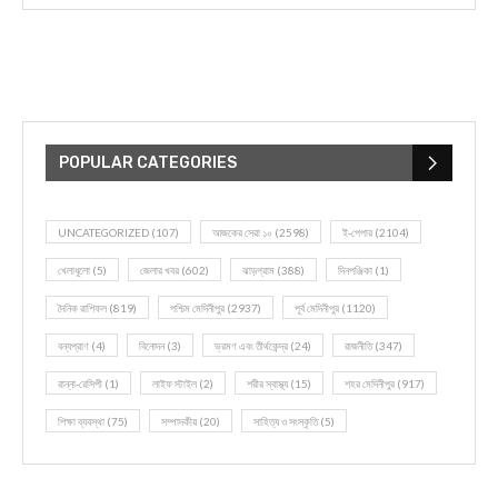
POPULAR CATEGORIES
UNCATEGORIZED
(107)
আজকের সেরা ১০
(2598)
ই-পেপার
(2104)
খেলাধূলো
(5)
জেলার খবর
(602)
ঝাড়গ্রাম
(388)
দিনপঞ্জিকা
(1)
দৈনিক রাশিফল
(819)
পশ্চিম মেদিনীপুর
(2937)
পূর্ব মেদিনীপুর
(1120)
বন্যপ্রাণ
(4)
বিনোদন
(3)
ভ্রমণ এবং তীর্থকেন্দ্র
(24)
রাজনীতি
(347)
রান্না-রেসিপী
(1)
লাইফ স্টাইল
(2)
শরীর স্বাস্থ্য
(15)
শহর মেদিনীপুর
(917)
শিক্ষা ব্যবস্থা
(75)
সম্পাদকীয়
(20)
সাহিত্য ও সংস্কৃতি
(5)