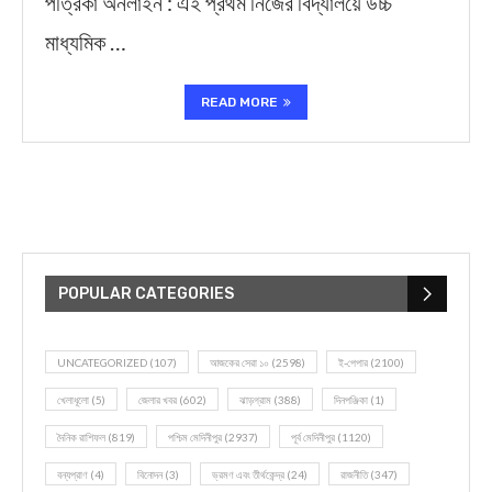
পত্রিকা অনলাইন : এই প্রথম নিজের বিদ্যালয়ে উচ্চ
মাধ্যমিক …
READ MORE
POPULAR CATEGORIES
UNCATEGORIZED
(107)
আজকের সেরা ১০
(2598)
ই-পেপার
(2100)
খেলাধূলো
(5)
জেলার খবর
(602)
ঝাড়গ্রাম
(388)
দিনপঞ্জিকা
(1)
দৈনিক রাশিফল
(819)
পশ্চিম মেদিনীপুর
(2937)
পূর্ব মেদিনীপুর
(1120)
বন্যপ্রাণ
(4)
বিনোদন
(3)
ভ্রমণ এবং তীর্থকেন্দ্র
(24)
রাজনীতি
(347)