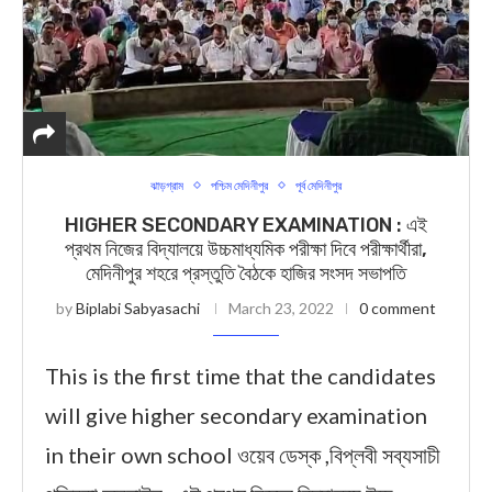
ঝাড়গ্রাম
পশ্চিম মেদিনীপুর
পূর্ব মেদিনীপুর
HIGHER SECONDARY EXAMINATION : এই
প্রথম নিজের বিদ্যালয়ে উচ্চমাধ্যমিক পরীক্ষা দিবে পরীক্ষার্থীরা,
মেদিনীপুর শহরে প্রস্তুতি বৈঠকে হাজির সংসদ সভাপতি
by
Biplabi Sabyasachi
March 23, 2022
0 comment
This is the first time that the candidates
will give higher secondary examination
in their own school ওয়েব ডেস্ক ,বিপ্লবী সব্যসাচী