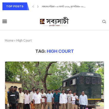
TOP POSTS
আজকের পত্রিকা – ৬ আগস্ট ২০২৬, বৃহস্পতিবার– ২০...
Home
»
High Court
TAG:
HIGH COURT