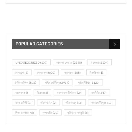
POPULAR CATEGORIES
UNCATEGORIZED
(107)
আজকের সেরা ১০
(2598)
ই-পেপার
(2104)
খেলাধূলো
(5)
জেলার খবর
(602)
ঝাড়গ্রাম
(388)
দিনপঞ্জিকা
(1)
দৈনিক রাশিফল
(819)
পশ্চিম মেদিনীপুর
(2937)
পূর্ব মেদিনীপুর
(1120)
বন্যপ্রাণ
(4)
বিনোদন
(3)
ভ্রমণ এবং তীর্থকেন্দ্র
(24)
রাজনীতি
(347)
রান্না-রেসিপী
(1)
লাইফ স্টাইল
(2)
শরীর স্বাস্থ্য
(15)
শহর মেদিনীপুর
(917)
শিক্ষা ব্যবস্থা
(75)
সম্পাদকীয়
(20)
সাহিত্য ও সংস্কৃতি
(5)