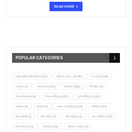
READ MORE
POPULAR CATEGORIES
UNCATEGORIZED
(107)
আজকের সেরা ১০
(2598)
ই-পেপার
(2106)
খেলাধূলো
(5)
জেলার খবর
(602)
ঝাড়গ্রাম
(388)
দিনপঞ্জিকা
(1)
দৈনিক রাশিফল
(819)
পশ্চিম মেদিনীপুর
(2937)
পূর্ব মেদিনীপুর
(1120)
বন্যপ্রাণ
(4)
বিনোদন
(3)
ভ্রমণ এবং তীর্থকেন্দ্র
(24)
রাজনীতি
(347)
রান্না-রেসিপী
(1)
লাইফ স্টাইল
(2)
শরীর স্বাস্থ্য
(15)
শহর মেদিনীপুর
(917)
শিক্ষা ব্যবস্থা
(75)
সম্পাদকীয়
(20)
সাহিত্য ও সংস্কৃতি
(5)