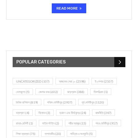
READ MORE
POPULAR CATEGORIES
UNCATEGORIZED
(107)
আজকের সেরা ১০
(2598)
ই-পেপার
(2107)
খেলাধূলো
(5)
জেলার খবর
(602)
ঝাড়গ্রাম
(388)
দিনপঞ্জিকা
(1)
দৈনিক রাশিফল
(819)
পশ্চিম মেদিনীপুর
(2937)
পূর্ব মেদিনীপুর
(1120)
বন্যপ্রাণ
(4)
বিনোদন
(3)
ভ্রমণ এবং তীর্থকেন্দ্র
(24)
রাজনীতি
(347)
রান্না-রেসিপী
(1)
লাইফ স্টাইল
(2)
শরীর স্বাস্থ্য
(15)
শহর মেদিনীপুর
(917)
শিক্ষা ব্যবস্থা
(75)
সম্পাদকীয়
(20)
সাহিত্য ও সংস্কৃতি
(5)