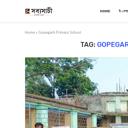
HOME
ই-পেপা
Home
»
Gopegarh Primary School
TAG:
GOPEGAR