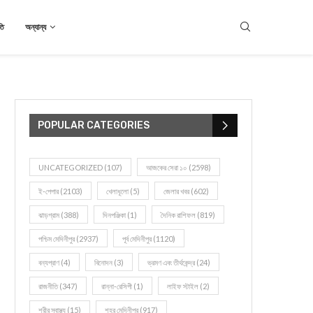
তি
অন্যান্য
POPULAR CATEGORIES
UNCATEGORIZED
(107)
আজকের সেরা ১০
(2598)
ই-পেপার
(2103)
খেলাধূলো
(5)
জেলার খবর
(602)
ঝাড়গ্রাম
(388)
দিনপঞ্জিকা
(1)
দৈনিক রাশিফল
(819)
পশ্চিম মেদিনীপুর
(2937)
পূর্ব মেদিনীপুর
(1120)
বন্যপ্রাণ
(4)
বিনোদন
(3)
ভ্রমণ এবং তীর্থকেন্দ্র
(24)
রাজনীতি
(347)
রান্না-রেসিপী
(1)
লাইফ স্টাইল
(2)
শরীর স্বাস্থ্য
(15)
শহর মেদিনীপুর
(917)