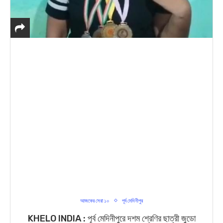
আজকের সেরা ১০
পূর্ব মেদিনীপুর
KHELO INDIA : পূর্ব মেদিনীপুরে দশম শ্রেণির ছাত্রী জুডো