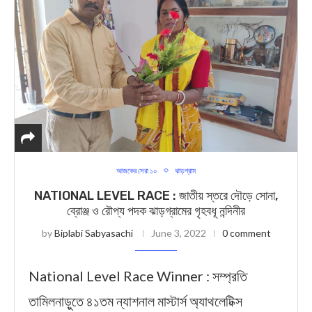
আজকের সেরা ১০
ঝাড়গ্রাম
NATIONAL LEVEL RACE : জাতীয় স্তরে দৌড়ে সোনা,
ব্রোঞ্জ ও রৌপ্য পদক ঝাড়গ্রামের গৃহবধূ নন্দিনীর
by
Biplabi Sabyasachi
June 3, 2022
0 comment
National Level Race Winner : সম্প্রতি
তামিলনাড়ুতে ৪১তম ন্যাশনাল মাস্টার্স অ্যাথলেটিক্স