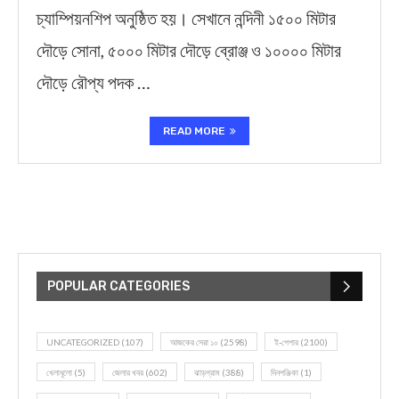
চ্যাম্পিয়নশিপ অনুষ্ঠিত হয়। সেখানে নন্দিনী ১৫০০ মিটার
দৌড়ে সোনা, ৫০০০ মিটার দৌড়ে ব্রোঞ্জ ও ১০০০০ মিটার
দৌড়ে রৌপ্য পদক …
READ MORE
POPULAR CATEGORIES
UNCATEGORIZED
(107)
আজকের সেরা ১০
(2598)
ই-পেপার
(2100)
খেলাধূলো
(5)
জেলার খবর
(602)
ঝাড়গ্রাম
(388)
দিনপঞ্জিকা
(1)