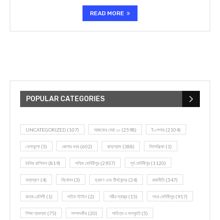
READ MORE
POPULAR CATEGORIES
UNCATEGORIZED
(107)
আজকের সেরা ১০
(2598)
ই-পেপার
(2104)
খেলাধূলো
(5)
জেলার খবর
(602)
ঝাড়গ্রাম
(388)
দিনপঞ্জিকা
(1)
দৈনিক রাশিফল
(819)
পশ্চিম মেদিনীপুর
(2937)
পূর্ব মেদিনীপুর
(1120)
বন্যপ্রাণ
(4)
বিনোদন
(3)
ভ্রমণ এবং তীর্থকেন্দ্র
(24)
রাজনীতি
(347)
রান্না-রেসিপী
(1)
লাইফ স্টাইল
(2)
শরীর স্বাস্থ্য
(15)
শহর মেদিনীপুর
(917)
শিক্ষা ব্যবস্থা
(75)
সম্পাদকীয়
(20)
সাহিত্য ও সংস্কৃতি
(5)