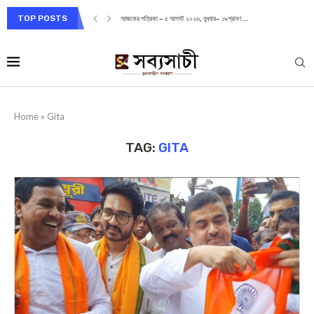
TOP POSTS
আজকের পত্রিকা – ৫ আগস্ট ২০২৬, বুধবার– ১৯শ্রাবণ...
Home
»
Gita
TAG:
GITA