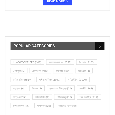
READ MORE
POPULAR CATEGORIES
UNCATEGORIZED
(107)
আজকের সেরা ১০
(2598)
ই-পেপার
(2103)
খেলাধূলো
(5)
জেলার খবর
(602)
ঝাড়গ্রাম
(388)
দিনপঞ্জিকা
(1)
দৈনিক রাশিফল
(819)
পশ্চিম মেদিনীপুর
(2937)
পূর্ব মেদিনীপুর
(1120)
বন্যপ্রাণ
(4)
বিনোদন
(3)
ভ্রমণ এবং তীর্থকেন্দ্র
(24)
রাজনীতি
(347)
রান্না-রেসিপী
(1)
লাইফ স্টাইল
(2)
শরীর স্বাস্থ্য
(15)
শহর মেদিনীপুর
(917)
শিক্ষা ব্যবস্থা
(75)
সম্পাদকীয়
(20)
সাহিত্য ও সংস্কৃতি
(5)