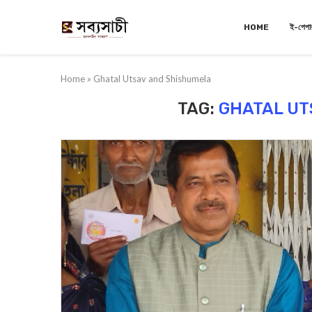
HOME
ই-পেপা
Home
»
Ghatal Utsav and Shishumela
TAG:
GHATAL UT