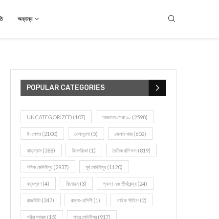
তি
অন্যান্য
POPULAR CATEGORIES
UNCATEGORIZED
(107)
আজকের সেরা ১০
(2598)
ই-পেপার
(2100)
খেলাধূলো
(5)
জেলার খবর
(602)
ঝাড়গ্রাম
(388)
দিনপঞ্জিকা
(1)
দৈনিক রাশিফল
(819)
পশ্চিম মেদিনীপুর
(2937)
পূর্ব মেদিনীপুর
(1120)
বন্যপ্রাণ
(4)
বিনোদন
(3)
ভ্রমণ এবং তীর্থকেন্দ্র
(24)
রাজনীতি
(347)
রান্না-রেসিপী
(1)
লাইফ স্টাইল
(2)
শরীর স্বাস্থ্য
(15)
শহর মেদিনীপুর
(917)