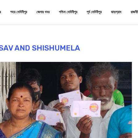
র
শহর মেদিনীপুর
জেলার খবর
পশ্চিম মেদিনীপুর
পূর্ব মেদিনীপুর
ঝাড়গ্রাম
রাজনী
SAV AND SHISHUMELA