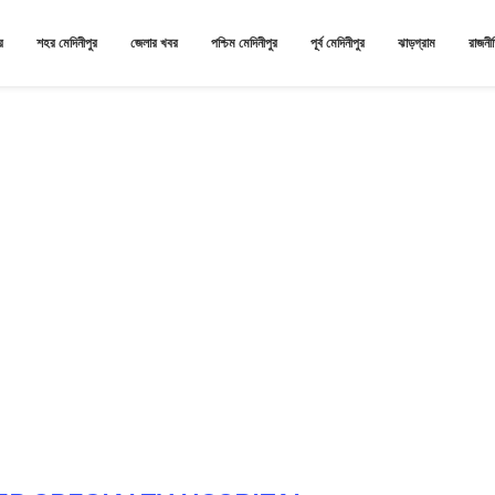
র
শহর মেদিনীপুর
জেলার খবর
পশ্চিম মেদিনীপুর
পূর্ব মেদিনীপুর
ঝাড়গ্রাম
রাজনী