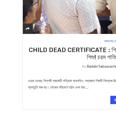
আজকের সে
CHILD DEAD CERTIFICATE : শিশুকে মৃ
শিশু! চরম গাফ
by
Biplabi Sabyasach
ওয়েব ডেস্ক, বিপ্লবী সব্যসাচী পত্রিকা অনলাইন : সদ্যজাত শিশুটি নিস্তেজ
প্রস্তুতি শুরু হয়। শোকের পরিবেশে হঠাৎ দেখা যায় …