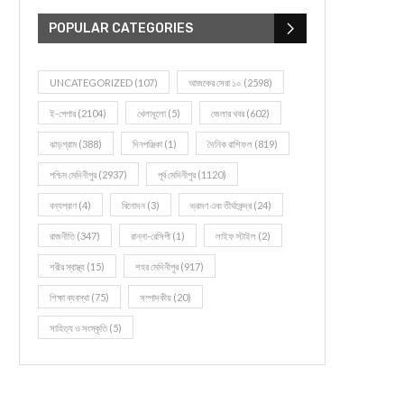
POPULAR CATEGORIES
UNCATEGORIZED
(107)
আজকের সেরা ১০
(2598)
ই-পেপার
(2104)
খেলাধূলো
(5)
জেলার খবর
(602)
ঝাড়গ্রাম
(388)
দিনপঞ্জিকা
(1)
দৈনিক রাশিফল
(819)
পশ্চিম মেদিনীপুর
(2937)
পূর্ব মেদিনীপুর
(1120)
বন্যপ্রাণ
(4)
বিনোদন
(3)
ভ্রমণ এবং তীর্থকেন্দ্র
(24)
রাজনীতি
(347)
রান্না-রেসিপী
(1)
লাইফ স্টাইল
(2)
শরীর স্বাস্থ্য
(15)
শহর মেদিনীপুর
(917)
শিক্ষা ব্যবস্থা
(75)
সম্পাদকীয়
(20)
সাহিত্য ও সংস্কৃতি
(5)