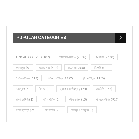
POPULAR CATEGORIES
UNCATEGORIZED
(107)
আজকের সেরা ১০
(2598)
ই-পেপার
(2100)
খেলাধূলো
(5)
জেলার খবর
(602)
ঝাড়গ্রাম
(388)
দিনপঞ্জিকা
(1)
দৈনিক রাশিফল
(819)
পশ্চিম মেদিনীপুর
(2937)
পূর্ব মেদিনীপুর
(1120)
বন্যপ্রাণ
(4)
বিনোদন
(3)
ভ্রমণ এবং তীর্থকেন্দ্র
(24)
রাজনীতি
(347)
রান্না-রেসিপী
(1)
লাইফ স্টাইল
(2)
শরীর স্বাস্থ্য
(15)
শহর মেদিনীপুর
(917)
শিক্ষা ব্যবস্থা
(75)
সম্পাদকীয়
(20)
সাহিত্য ও সংস্কৃতি
(5)