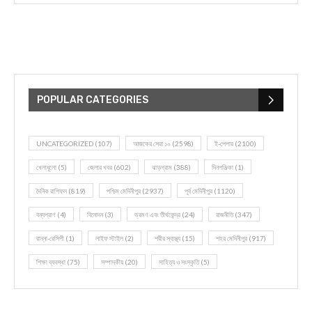
POPULAR CATEGORIES
UNCATEGORIZED
(107)
আজকের সেরা ১০
(2598)
ই-পেপার
(2100)
খেলাধূলো
(5)
জেলার খবর
(602)
ঝাড়গ্রাম
(388)
দিনপঞ্জিকা
(1)
দৈনিক রাশিফল
(819)
পশ্চিম মেদিনীপুর
(2937)
পূর্ব মেদিনীপুর
(1120)
বন্যপ্রাণ
(4)
বিনোদন
(3)
ভ্রমণ এবং তীর্থকেন্দ্র
(24)
রাজনীতি
(347)
রান্না-রেসিপী
(1)
লাইফ স্টাইল
(2)
শরীর স্বাস্থ্য
(15)
শহর মেদিনীপুর
(917)
শিক্ষা ব্যবস্থা
(75)
সম্পাদকীয়
(20)
সাহিত্য ও সংস্কৃতি
(5)