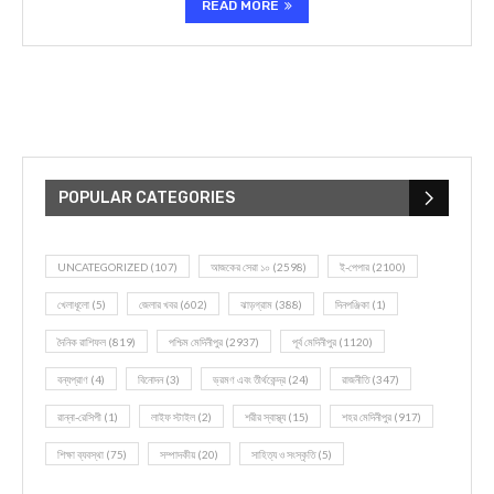
READ MORE
POPULAR CATEGORIES
UNCATEGORIZED
(107)
আজকের সেরা ১০
(2598)
ই-পেপার
(2100)
খেলাধূলো
(5)
জেলার খবর
(602)
ঝাড়গ্রাম
(388)
দিনপঞ্জিকা
(1)
দৈনিক রাশিফল
(819)
পশ্চিম মেদিনীপুর
(2937)
পূর্ব মেদিনীপুর
(1120)
বন্যপ্রাণ
(4)
বিনোদন
(3)
ভ্রমণ এবং তীর্থকেন্দ্র
(24)
রাজনীতি
(347)
রান্না-রেসিপী
(1)
লাইফ স্টাইল
(2)
শরীর স্বাস্থ্য
(15)
শহর মেদিনীপুর
(917)
শিক্ষা ব্যবস্থা
(75)
সম্পাদকীয়
(20)
সাহিত্য ও সংস্কৃতি
(5)