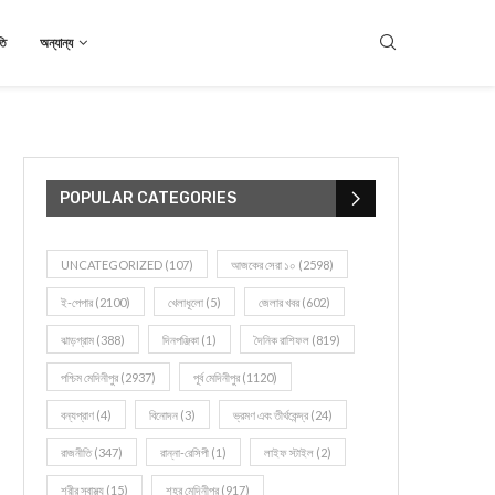
তি
অন্যান্য
POPULAR CATEGORIES
UNCATEGORIZED
(107)
আজকের সেরা ১০
(2598)
ই-পেপার
(2100)
খেলাধূলো
(5)
জেলার খবর
(602)
ঝাড়গ্রাম
(388)
দিনপঞ্জিকা
(1)
দৈনিক রাশিফল
(819)
পশ্চিম মেদিনীপুর
(2937)
পূর্ব মেদিনীপুর
(1120)
বন্যপ্রাণ
(4)
বিনোদন
(3)
ভ্রমণ এবং তীর্থকেন্দ্র
(24)
রাজনীতি
(347)
রান্না-রেসিপী
(1)
লাইফ স্টাইল
(2)
শরীর স্বাস্থ্য
(15)
শহর মেদিনীপুর
(917)