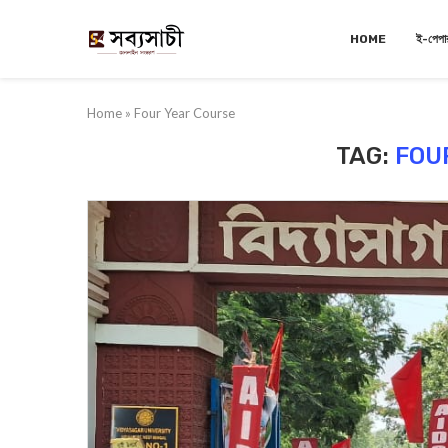
HOME
ই-পেপা
Home
»
Four Year Course
TAG:
FOU