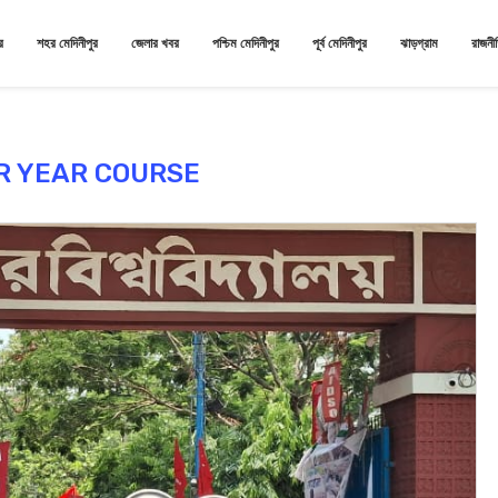
র
শহর মেদিনীপুর
জেলার খবর
পশ্চিম মেদিনীপুর
পূর্ব মেদিনীপুর
ঝাড়গ্রাম
রাজনী
R YEAR COURSE