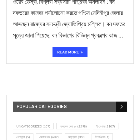
ওয়েব ডেস্ক, বিপ্লবী সব্যসাচী পত্রিকা অনলাইন : বন
দফতরের কাজের পর্যালোচনা করতে পশ্চিম মেদিনীপুর জেলায়
আসছেন রাজ্যের বনমন্ত্রী জ্যোতিপ্রিয় মল্লিক। বন দফতর
সূত্রে জানা গিয়েছে, বন বিভাগের বিভিন্ন প্রকল্পের কাজ …
READ MORE
POPULAR CATEGORIES
UNCATEGORIZED
(107)
আজকের সেরা ১০
(2598)
ই-পেপার
(2107)
খেলাধূলো
(5)
জেলার খবর
(602)
ঝাড়গ্রাম
(388)
দিনপঞ্জিকা
(1)