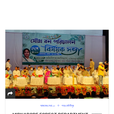
আজকের সেরা ১০
শহর মেদিনীপুর