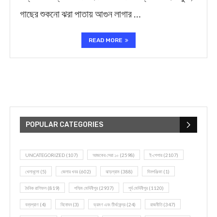
গাছের শুকনো ঝরা পাতায় আগুন লাগার …
READ MORE
POPULAR CATEGORIES
UNCATEGORIZED
(107)
আজকের সেরা ১০
(2598)
ই-পেপার
(2107)
খেলাধূলো
(5)
জেলার খবর
(602)
ঝাড়গ্রাম
(388)
দিনপঞ্জিকা
(1)
দৈনিক রাশিফল
(819)
পশ্চিম মেদিনীপুর
(2937)
পূর্ব মেদিনীপুর
(1120)
বন্যপ্রাণ
(4)
বিনোদন
(3)
ভ্রমণ এবং তীর্থকেন্দ্র
(24)
রাজনীতি
(347)