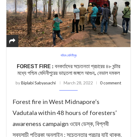
পশ্চিম মেদিনীপুর
FOREST FIRE : বনকর্তাদের সচেতনতা প্রচারের ৪৮ ঘন্টার
মধ্যে পশ্চিম মেদিনীপুরের ভাদুতলা জঙ্গলে আগুন, নেভাল দমকল
by
Biplabi Sabyasachi
March 28, 2022
0 comment
Forest fire in West Midnapore’s
Vadutala within 48 hours of foresters’
awareness campaign ওয়েব ডেস্ক, বিপ্লবী
সব্যসাচী পত্রিকা অনলাইন : সচেতনতার প্রচার যাই থাকুক,