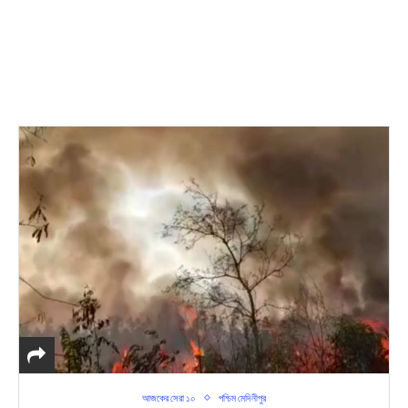
আজকের সেরা ১০
পশ্চিম মেদিনীপুর