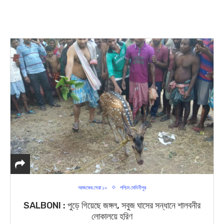
আজকের সেরা ১০
পশ্চিম মেদিনীপুর
SALBONI : পুড়ে গিয়েছে জঙ্গল, সবুজ ঘাসের সন্ধানে শালবনীর
লোকালয়ে হরিণ