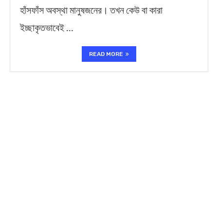
হাঁসফাঁস অবস্থা মানুষজনের। তখন কেউ বা কারা
ইচ্ছাকৃতভাবেই …
READ MORE