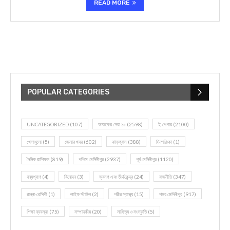
READ MORE
POPULAR CATEGORIES
UNCATEGORIZED
(107)
আজকের সেরা ১০
(2598)
ই-পেপার
(2100)
খেলাধূলো
(5)
জেলার খবর
(602)
ঝাড়গ্রাম
(388)
দিনপঞ্জিকা
(1)
দৈনিক রাশিফল
(819)
পশ্চিম মেদিনীপুর
(2937)
পূর্ব মেদিনীপুর
(1120)
বন্যপ্রাণ
(4)
বিনোদন
(3)
ভ্রমণ এবং তীর্থকেন্দ্র
(24)
রাজনীতি
(347)
রান্না-রেসিপী
(1)
লাইফ স্টাইল
(2)
শরীর স্বাস্থ্য
(15)
শহর মেদিনীপুর
(917)
শিক্ষা ব্যবস্থা
(75)
সম্পাদকীয়
(20)
সাহিত্য ও সংস্কৃতি
(5)