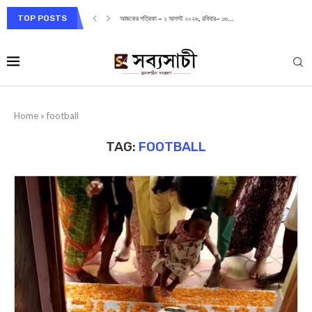
TOP POSTS
আজকের পত্রিকা – ২ আগস্ট ২০২৬, রবিবার– ১৬...
Home
»
football
TAG:
FOOTBALL