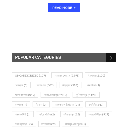
READ MORE
POPULAR CATEGORIES
UNCATEGORIZED
(107)
আজকের সেরা ১০
(2598)
ই-পেপার
(2100)
খেলাধূলো
(5)
জেলার খবর
(602)
ঝাড়গ্রাম
(388)
দিনপঞ্জিকা
(1)
দৈনিক রাশিফল
(819)
পশ্চিম মেদিনীপুর
(2937)
পূর্ব মেদিনীপুর
(1120)
বন্যপ্রাণ
(4)
বিনোদন
(3)
ভ্রমণ এবং তীর্থকেন্দ্র
(24)
রাজনীতি
(347)
রান্না-রেসিপী
(1)
লাইফ স্টাইল
(2)
শরীর স্বাস্থ্য
(15)
শহর মেদিনীপুর
(917)
শিক্ষা ব্যবস্থা
(75)
সম্পাদকীয়
(20)
সাহিত্য ও সংস্কৃতি
(5)