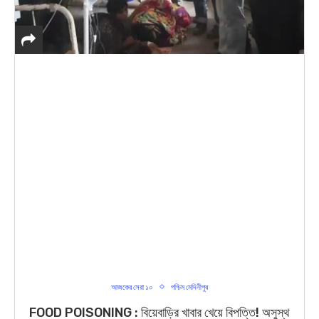
আজকের সেরা ১০
পশ্চিম মেদিনীপুর
FOOD POISONING : বিয়েবাড়ির খাবার খেয়ে বিপত্তি! অসুস্থ