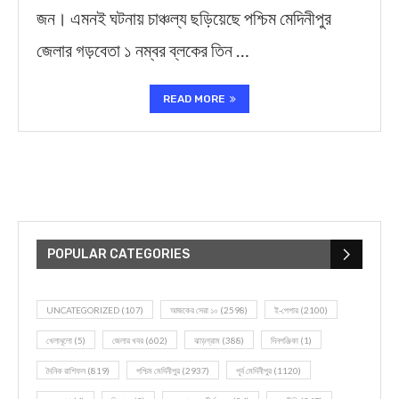
জন। এমনই ঘটনায় চাঞ্চল্য ছড়িয়েছে পশ্চিম মেদিনীপুর
জেলার গড়বেতা ১ নম্বর ব্লকের তিন …
READ MORE
POPULAR CATEGORIES
UNCATEGORIZED
(107)
আজকের সেরা ১০
(2598)
ই-পেপার
(2100)
খেলাধূলো
(5)
জেলার খবর
(602)
ঝাড়গ্রাম
(388)
দিনপঞ্জিকা
(1)
দৈনিক রাশিফল
(819)
পশ্চিম মেদিনীপুর
(2937)
পূর্ব মেদিনীপুর
(1120)