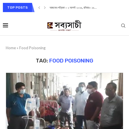
TOP POSTS
আজকের পত্রিকা – ২ আগস্ট ২০২৬, রবিবার– ১৬...
Home
»
Food Poisoning
TAG:
FOOD POISONING