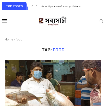
TOP POSTS
আজকের পত্রিকা – ৬ আগস্ট ২০২৬, বৃহস্পতিবার– ২০...
Home
»
food
TAG:
FOOD