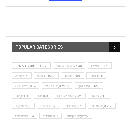
POPULAR CATEGORIES
UNCATEGORIZED
(107)
আজকের সেরা ১০
(2598)
ই-পেপার
(2104)
খেলাধূলো
(5)
জেলার খবর
(602)
ঝাড়গ্রাম
(388)
দিনপঞ্জিকা
(1)
দৈনিক রাশিফল
(819)
পশ্চিম মেদিনীপুর
(2937)
পূর্ব মেদিনীপুর
(1120)
বন্যপ্রাণ
(4)
বিনোদন
(3)
ভ্রমণ এবং তীর্থকেন্দ্র
(24)
রাজনীতি
(347)
রান্না-রেসিপী
(1)
লাইফ স্টাইল
(2)
শরীর স্বাস্থ্য
(15)
শহর মেদিনীপুর
(917)
শিক্ষা ব্যবস্থা
(75)
সম্পাদকীয়
(20)
সাহিত্য ও সংস্কৃতি
(5)