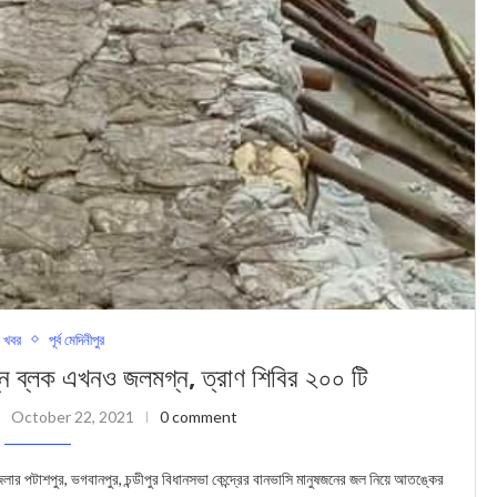
 খবর
পূর্ব মেদিনীপুর
িন্ন ব্লক এখনও জলমগ্ন, ত্রাণ শিবির ২০০ টি
October 22, 2021
0 comment
লার পটাশপুর, ভগবানপুর, চন্ডীপুর বিধানসভা কেন্দ্রের বানভাসি মানুষজনের জল নিয়ে আতঙ্কের