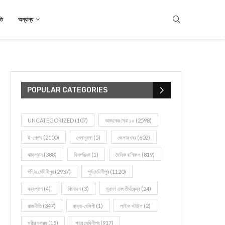
তি
অন্যান্য
POPULAR CATEGORIES
UNCATEGORIZED
(107)
আজকের সেরা ১০
(2598)
ই-পেপার
(2100)
খেলাধূলো
(5)
জেলার খবর
(602)
ঝাড়গ্রাম
(388)
দিনপঞ্জিকা
(1)
দৈনিক রাশিফল
(819)
পশ্চিম মেদিনীপুর
(2937)
পূর্ব মেদিনীপুর
(1120)
বন্যপ্রাণ
(4)
বিনোদন
(3)
ভ্রমণ এবং তীর্থকেন্দ্র
(24)
রাজনীতি
(347)
রান্না-রেসিপী
(1)
লাইফ স্টাইল
(2)
শরীর স্বাস্থ্য
(15)
শহর মেদিনীপুর
(917)