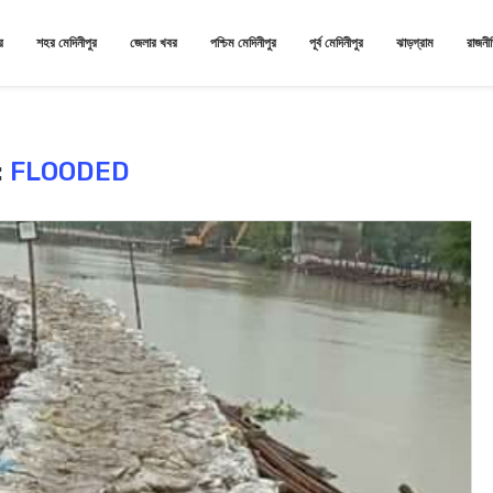
র
শহর মেদিনীপুর
জেলার খবর
পশ্চিম মেদিনীপুর
পূর্ব মেদিনীপুর
ঝাড়গ্রাম
রাজনী
:
FLOODED