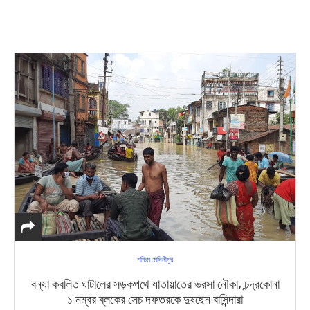
পশ্চিম মেদিনীপুর
বন্যা কবলিত ঘাটালের সড়কপথে যাতায়াতের ভরসা নৌকা, চন্দ্রকোনা
১ নম্বর ব্লকের সেচ দফতরকে দুষছেন বাসিন্দারা