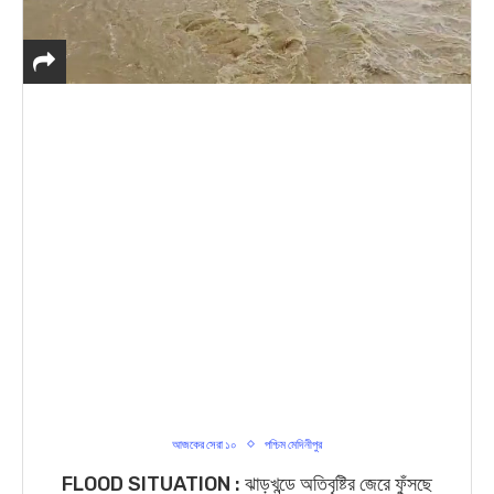
আজকের সেরা ১০
পশ্চিম মেদিনীপুর
FLOOD SITUATION : ঝাড়খন্ডে অতিবৃষ্টির জেরে ফুঁসছে