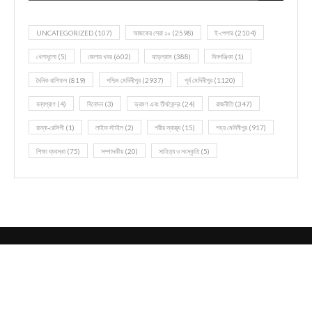
UNCATEGORIZED
(107)
আজকের সেরা ১০
(2598)
ই-পেপার
(2104)
খেলাধূলো
(5)
জেলার খবর
(602)
ঝাড়গ্রাম
(388)
দিনপঞ্জিকা
(1)
দৈনিক রাশিফল
(819)
পশ্চিম মেদিনীপুর
(2937)
পূর্ব মেদিনীপুর
(1120)
বন্যপ্রাণ
(4)
বিনোদন
(3)
ভ্রমণ এবং তীর্থকেন্দ্র
(24)
রাজনীতি
(347)
রান্না-রেসিপী
(1)
লাইফ স্টাইল
(2)
শরীর স্বাস্থ্য
(15)
শহর মেদিনীপুর
(917)
শিক্ষা ব্যবস্থা
(75)
সম্পাদকীয়
(20)
সাহিত্য ও সংস্কৃতি
(5)
@2021 - All Right Reserved. Designed and Developed by
Zapuza