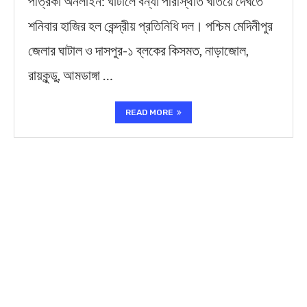
পত্রিকা অনলাইন: ঘাটালে বন্যা পরিস্থিতি খতিয়ে দেখতে
শনিবার হাজির হল কেন্দ্রীয় প্রতিনিধি দল। পশ্চিম মেদিনীপুর
জেলার ঘাটাল ও দাসপুর-১ ব্লকের কিসমত, নাড়াজোল,
রায়কুন্ডু, আমডাঙ্গা …
READ MORE