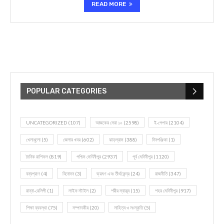
READ MORE
POPULAR CATEGORIES
UNCATEGORIZED
(107)
আজকের সেরা ১০
(2598)
ই-পেপার
(2104)
খেলাধূলো
(5)
জেলার খবর
(602)
ঝাড়গ্রাম
(388)
দিনপঞ্জিকা
(1)
দৈনিক রাশিফল
(819)
পশ্চিম মেদিনীপুর
(2937)
পূর্ব মেদিনীপুর
(1120)
বন্যপ্রাণ
(4)
বিনোদন
(3)
ভ্রমণ এবং তীর্থকেন্দ্র
(24)
রাজনীতি
(347)
রান্না-রেসিপী
(1)
লাইফ স্টাইল
(2)
শরীর স্বাস্থ্য
(15)
শহর মেদিনীপুর
(917)
শিক্ষা ব্যবস্থা
(75)
সম্পাদকীয়
(20)
সাহিত্য ও সংস্কৃতি
(5)