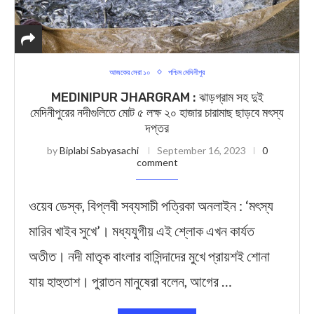
আজকের সেরা ১০
পশ্চিম মেদিনীপুর
MEDINIPUR JHARGRAM : ঝাড়গ্রাম সহ দুই
মেদিনীপুরের নদীগুলিতে মোট ৫ লক্ষ ২০ হাজার চারামাছ ছাড়বে মৎস্য
দপ্তর
by
Biplabi Sabyasachi
September 16, 2023
0
comment
ওয়েব ডেস্ক, বিপ্লবী সব্যসাচী পত্রিকা অনলাইন : ‘মৎস্য
মারিব খাইব সুখে’। মধ্যযুগীয় এই শ্লোক এখন কার্যত
অতীত। নদী মাতৃক বাংলার বাসিন্দাদের মুখে প্রায়শই শোনা
যায় হাহুতাশ। পুরাতন মানুষেরা বলেন, আগের …