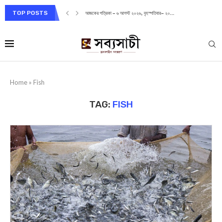
TOP POSTS
আজকের পত্রিকা – ৬ আগস্ট ২০২৬, বৃহস্পতিবার– ২০...
Home
»
Fish
TAG:
FISH