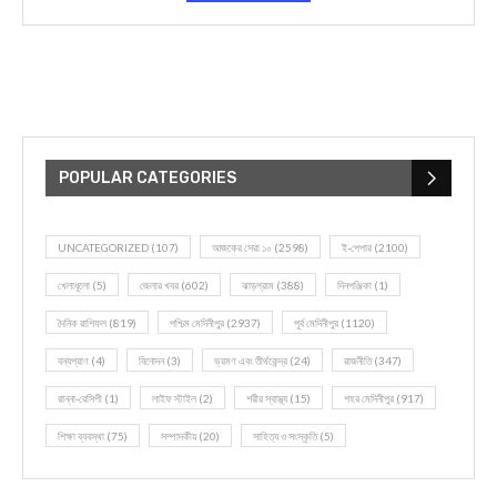
POPULAR CATEGORIES
UNCATEGORIZED
(107)
আজকের সেরা ১০
(2598)
ই-পেপার
(2100)
খেলাধূলো
(5)
জেলার খবর
(602)
ঝাড়গ্রাম
(388)
দিনপঞ্জিকা
(1)
দৈনিক রাশিফল
(819)
পশ্চিম মেদিনীপুর
(2937)
পূর্ব মেদিনীপুর
(1120)
বন্যপ্রাণ
(4)
বিনোদন
(3)
ভ্রমণ এবং তীর্থকেন্দ্র
(24)
রাজনীতি
(347)
রান্না-রেসিপী
(1)
লাইফ স্টাইল
(2)
শরীর স্বাস্থ্য
(15)
শহর মেদিনীপুর
(917)
শিক্ষা ব্যবস্থা
(75)
সম্পাদকীয়
(20)
সাহিত্য ও সংস্কৃতি
(5)