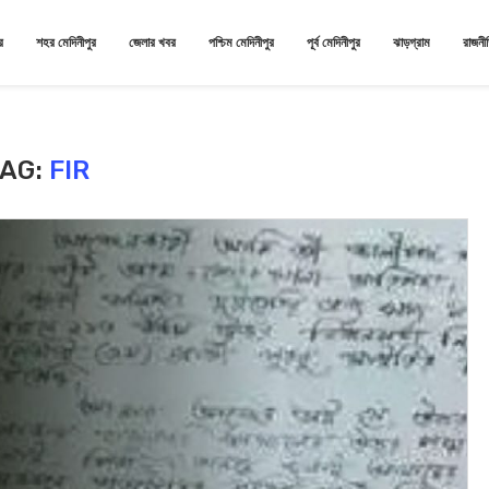
র
শহর মেদিনীপুর
জেলার খবর
পশ্চিম মেদিনীপুর
পূর্ব মেদিনীপুর
ঝাড়গ্রাম
রাজনী
TAG:
FIR