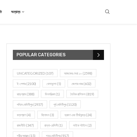
তি
অন্যান্য
POPULAR CATEGORIES
UNCATEGORIZED
(107)
আজকের সেরা ১০
(2598)
ই-পেপার
(2100)
খেলাধূলো
(5)
জেলার খবর
(602)
ঝাড়গ্রাম
(388)
দিনপঞ্জিকা
(1)
দৈনিক রাশিফল
(819)
পশ্চিম মেদিনীপুর
(2937)
পূর্ব মেদিনীপুর
(1120)
বন্যপ্রাণ
(4)
বিনোদন
(3)
ভ্রমণ এবং তীর্থকেন্দ্র
(24)
রাজনীতি
(347)
রান্না-রেসিপী
(1)
লাইফ স্টাইল
(2)
শরীর স্বাস্থ্য
(15)
শহর মেদিনীপুর
(917)