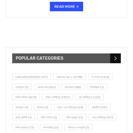
READ MORE
POPULAR CATEGORIES
UNCATEGORIZED
(107)
আজকের সেরা ১০
(2598)
ই-পেপার
(2104)
খেলাধূলো
(5)
জেলার খবর
(602)
ঝাড়গ্রাম
(388)
দিনপঞ্জিকা
(1)
দৈনিক রাশিফল
(819)
পশ্চিম মেদিনীপুর
(2937)
পূর্ব মেদিনীপুর
(1120)
বন্যপ্রাণ
(4)
বিনোদন
(3)
ভ্রমণ এবং তীর্থকেন্দ্র
(24)
রাজনীতি
(347)
রান্না-রেসিপী
(1)
লাইফ স্টাইল
(2)
শরীর স্বাস্থ্য
(15)
শহর মেদিনীপুর
(917)
শিক্ষা ব্যবস্থা
(75)
সম্পাদকীয়
(20)
সাহিত্য ও সংস্কৃতি
(5)