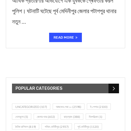
আর্থিক প্রতারণার অভিযোগে এক যুবককে গ্ৰেফতার করল
পুলিশ। ঘটনাটি ঘটেছে পূর্ব মেদিনীপুর জেলার পটাশপুর থানার
নতুন …
READ MORE
POPULAR CATEGORIES
UNCATEGORIZED
(107)
আজকের সেরা ১০
(2598)
ই-পেপার
(2100)
খেলাধূলো
(5)
জেলার খবর
(602)
ঝাড়গ্রাম
(388)
দিনপঞ্জিকা
(1)
দৈনিক রাশিফল
(819)
পশ্চিম মেদিনীপুর
(2937)
পূর্ব মেদিনীপুর
(1120)