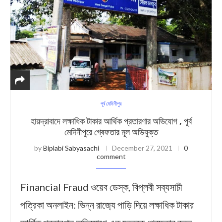
পূর্ব মেদিনীপুর
হায়দ্রাবাদে লক্ষাধিক টাকার আর্থিক প্রতারণার অভিযোগ , পূর্ব
মেদিনীপুরে গ্ৰেফতার মূল অভিযুক্ত
by
Biplabi Sabyasachi
December 27, 2021
0
comment
Financial Fraud ওয়েব ডেস্ক, বিপ্লবী সব্যসাচী
পত্রিকা অনলাইন: ভিন্ন রাজ‍্যে পাড়ি দিয়ে লক্ষাধিক টাকার