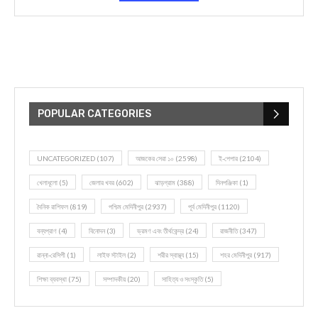
POPULAR CATEGORIES
UNCATEGORIZED
(107)
আজকের সেরা ১০
(2598)
ই-পেপার
(2104)
খেলাধূলো
(5)
জেলার খবর
(602)
ঝাড়গ্রাম
(388)
দিনপঞ্জিকা
(1)
দৈনিক রাশিফল
(819)
পশ্চিম মেদিনীপুর
(2937)
পূর্ব মেদিনীপুর
(1120)
বন্যপ্রাণ
(4)
বিনোদন
(3)
ভ্রমণ এবং তীর্থকেন্দ্র
(24)
রাজনীতি
(347)
রান্না-রেসিপী
(1)
লাইফ স্টাইল
(2)
শরীর স্বাস্থ্য
(15)
শহর মেদিনীপুর
(917)
শিক্ষা ব্যবস্থা
(75)
সম্পাদকীয়
(20)
সাহিত্য ও সংস্কৃতি
(5)