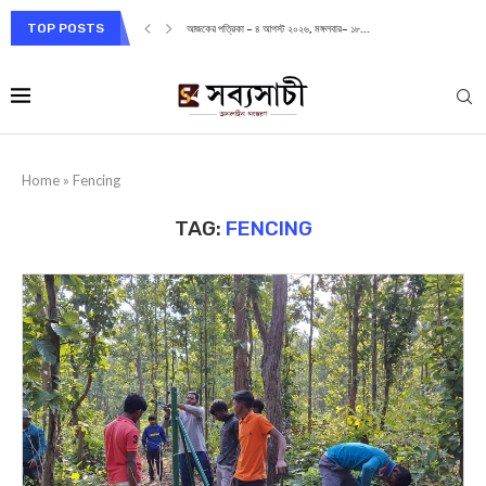
TOP POSTS
আজকের পত্রিকা – ৪ আগস্ট ২০২৬, মঙ্গলবার– ১৮...
Home
»
Fencing
TAG:
FENCING