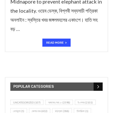
Midnapore to prevent elephant attack in
the locality. ওয়েব ডেস্ক, বিপ্লবী সব্যসাচী পত্রিকা
অনলাইন : স্বস্তির খবর জঙ্গলমহলের একাংশে। হাতি সহ
বড় …
READ MORE
POPULAR CATEGORIES
UNCATEGORIZED
(107)
আজকের সেরা ১০
(2598)
ই-পেপার
(2101)
খেলাধূলো
(5)
জেলার খবর
(602)
ঝাড়গ্রাম
(388)
দিনপঞ্জিকা
(1)