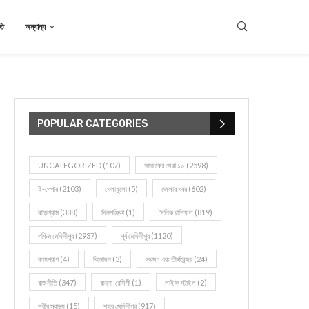
তি
অন্যান্য
POPULAR CATEGORIES
UNCATEGORIZED
(107)
আজকের সেরা ১০
(2598)
ই-পেপার
(2103)
খেলাধূলো
(5)
জেলার খবর
(602)
ঝাড়গ্রাম
(388)
দিনপঞ্জিকা
(1)
দৈনিক রাশিফল
(819)
পশ্চিম মেদিনীপুর
(2937)
পূর্ব মেদিনীপুর
(1120)
বন্যপ্রাণ
(4)
বিনোদন
(3)
ভ্রমণ এবং তীর্থকেন্দ্র
(24)
রাজনীতি
(347)
রান্না-রেসিপী
(1)
লাইফ স্টাইল
(2)
শরীর স্বাস্থ্য
(15)
শহর মেদিনীপুর
(917)