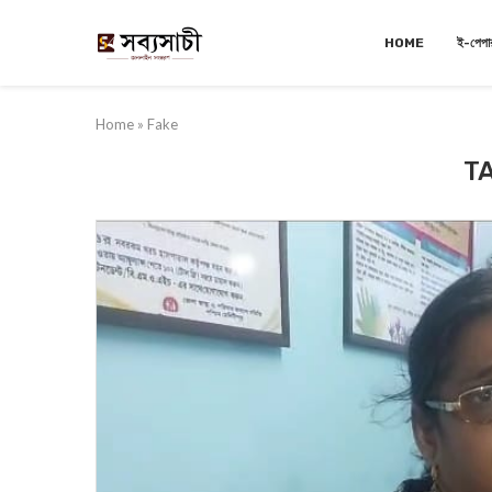
HOME
ই-পেপা
Home
»
Fake
T