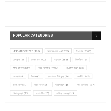
POPULAR CATEGORIES
UNCATEGORIZED
(107)
আজকের সেরা ১০
(2598)
ই-পেপার
(2100)
খেলাধূলো
(5)
জেলার খবর
(602)
ঝাড়গ্রাম
(388)
দিনপঞ্জিকা
(1)
দৈনিক রাশিফল
(819)
পশ্চিম মেদিনীপুর
(2937)
পূর্ব মেদিনীপুর
(1120)
বন্যপ্রাণ
(4)
বিনোদন
(3)
ভ্রমণ এবং তীর্থকেন্দ্র
(24)
রাজনীতি
(347)
রান্না-রেসিপী
(1)
লাইফ স্টাইল
(2)
শরীর স্বাস্থ্য
(15)
শহর মেদিনীপুর
(917)
শিক্ষা ব্যবস্থা
(75)
সম্পাদকীয়
(20)
সাহিত্য ও সংস্কৃতি
(5)