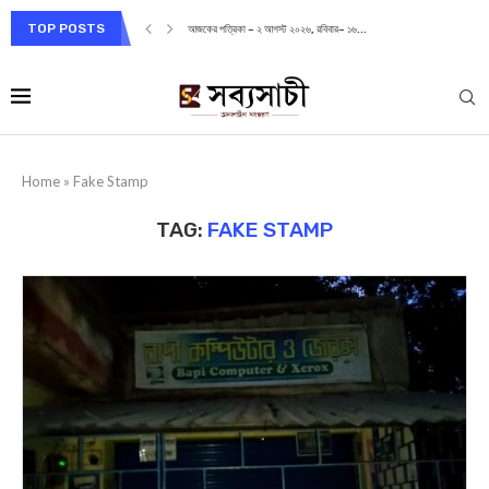
TOP POSTS
আজকের পত্রিকা – ২ আগস্ট ২০২৬, রবিবার– ১৬...
Home
»
Fake Stamp
TAG:
FAKE STAMP