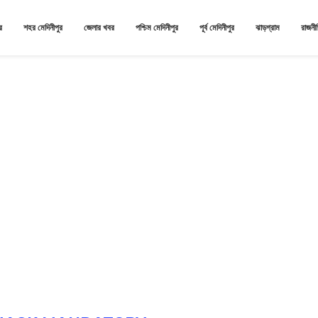
র
শহর মেদিনীপুর
জেলার খবর
পশ্চিম মেদিনীপুর
পূর্ব মেদিনীপুর
ঝাড়গ্রাম
রাজনী