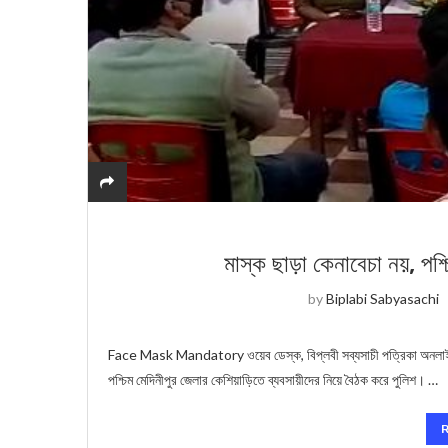
মাস্ক ছাড়া কেনাবেচা নয়, পশ্
by
Biplabi Sabyasachi
Face Mask Mandatory ওয়েব ডেস্ক, বিপ্লবী সব্যসাচী পত্রিকা অনলাইন: ম
পশ্চিম মেদিনীপুর জেলার কেশিয়াড়িতে ব্যবসায়ীদের নিয়ে বৈঠক করে পুলিশ। …