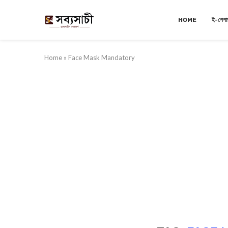
HOME
ই-পেপা
Home
»
Face Mask Mandatory