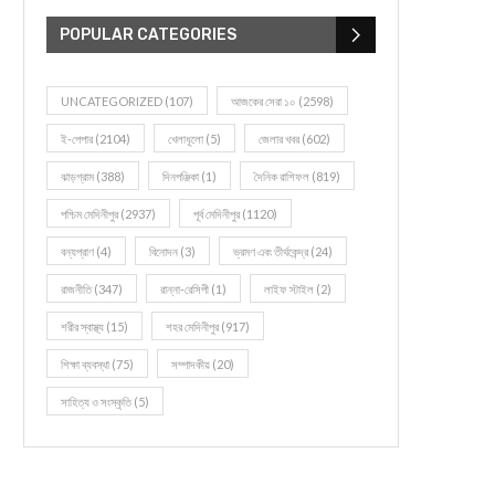
POPULAR CATEGORIES
UNCATEGORIZED
(107)
আজকের সেরা ১০
(2598)
ই-পেপার
(2104)
খেলাধূলো
(5)
জেলার খবর
(602)
ঝাড়গ্রাম
(388)
দিনপঞ্জিকা
(1)
দৈনিক রাশিফল
(819)
পশ্চিম মেদিনীপুর
(2937)
পূর্ব মেদিনীপুর
(1120)
বন্যপ্রাণ
(4)
বিনোদন
(3)
ভ্রমণ এবং তীর্থকেন্দ্র
(24)
রাজনীতি
(347)
রান্না-রেসিপী
(1)
লাইফ স্টাইল
(2)
শরীর স্বাস্থ্য
(15)
শহর মেদিনীপুর
(917)
শিক্ষা ব্যবস্থা
(75)
সম্পাদকীয়
(20)
সাহিত্য ও সংস্কৃতি
(5)