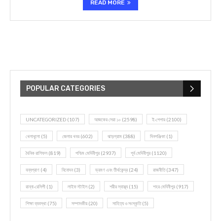
READ MORE
POPULAR CATEGORIES
UNCATEGORIZED
(107)
আজকের সেরা ১০
(2598)
ই-পেপার
(2100)
খেলাধূলো
(5)
জেলার খবর
(602)
ঝাড়গ্রাম
(388)
দিনপঞ্জিকা
(1)
দৈনিক রাশিফল
(819)
পশ্চিম মেদিনীপুর
(2937)
পূর্ব মেদিনীপুর
(1120)
বন্যপ্রাণ
(4)
বিনোদন
(3)
ভ্রমণ এবং তীর্থকেন্দ্র
(24)
রাজনীতি
(347)
রান্না-রেসিপী
(1)
লাইফ স্টাইল
(2)
শরীর স্বাস্থ্য
(15)
শহর মেদিনীপুর
(917)
শিক্ষা ব্যবস্থা
(75)
সম্পাদকীয়
(20)
সাহিত্য ও সংস্কৃতি
(5)