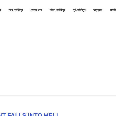
র
শহর মেদিনীপুর
জেলার খবর
পশ্চিম মেদিনীপুর
পূর্ব মেদিনীপুর
ঝাড়গ্রাম
রাজনী
T FALLS INTO WELL