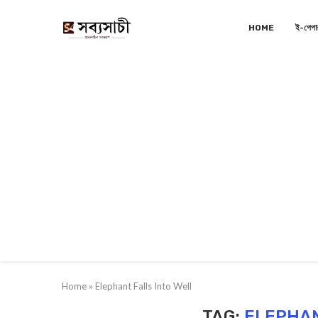
HOME
ই-পেপা
Home
»
Elephant Falls Into Well
TAG:
ELEPHAN