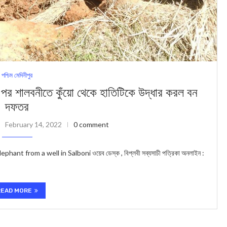
পশ্চিম মেদিনীপুর
লবনীতে কুঁয়ো থেকে হাতিটিকে উদ্ধার করল বন
দফতর
February 14, 2022
0 comment
t from a well in Salboni ওয়েব ডেস্ক , বিপ্লবী সব্যসাচী পত্রিকা অনলাইন :
READ MORE