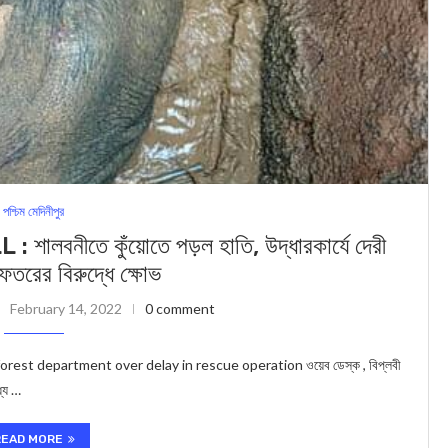
পশ্চিম মেদিনীপুর
ীতে কুঁয়োতে পড়ল হাতি, উদ্ধারকার্যে দেরী
তরের বিরুদ্ধে ক্ষোভ
February 14, 2022
0 comment
orest department over delay in rescue operation ওয়েব ডেস্ক , বিপ্লবী
্যে …
READ MORE