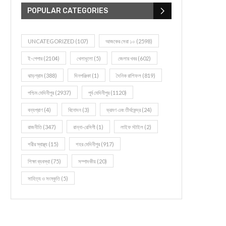
POPULAR CATEGORIES
UNCATEGORIZED
(107)
আজকের সেরা ১০
(2598)
ই-পেপার
(2104)
খেলাধূলো
(5)
জেলার খবর
(602)
ঝাড়গ্রাম
(388)
দিনপঞ্জিকা
(1)
দৈনিক রাশিফল
(819)
পশ্চিম মেদিনীপুর
(2937)
পূর্ব মেদিনীপুর
(1120)
বন্যপ্রাণ
(4)
বিনোদন
(3)
ভ্রমণ এবং তীর্থকেন্দ্র
(24)
রাজনীতি
(347)
রান্না-রেসিপী
(1)
লাইফ স্টাইল
(2)
শরীর স্বাস্থ্য
(15)
শহর মেদিনীপুর
(917)
শিক্ষা ব্যবস্থা
(75)
সম্পাদকীয়
(20)
সাহিত্য ও সংস্কৃতি
(5)