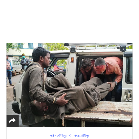
পশ্চিম মেদিনীপুর
শহর মেদিনীপুর