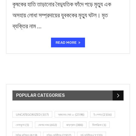
কৃষকের হাতি তাড়ানোর বৈদ্যুতিক ফাঁদে পড়ে মৃত্যু এক
অসহায় লোধা সম্প্রদায়ের যুবককের মৃত্যু ঘটল। মৃত
ব্যক্তির নাম …
READ MORE
POPULAR CATEGORIES
UNCATEGORIZED
(107)
আজকের সেরা ১০
(2598)
ই-পেপার
(2106)
খেলাধূলো
(5)
জেলার খবর
(602)
ঝাড়গ্রাম
(388)
দিনপঞ্জিকা
(1)
দৈনিক রাশিফল
(819)
পশ্চিম মেদিনীপুর
(2937)
পূর্ব মেদিনীপুর
(1120)