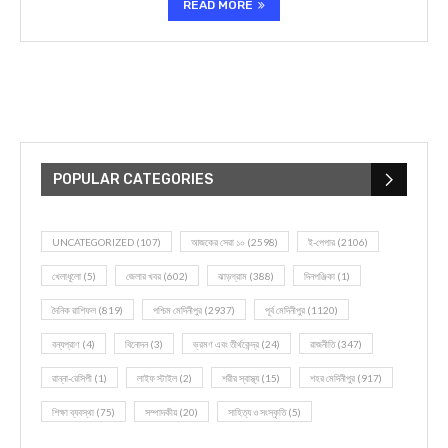
READ MORE
POPULAR CATEGORIES
UNCATEGORIZED
(107)
আজকের সেরা ১০
(2598)
ই-পেপার
(2106)
খেলাধূলো
(5)
জেলার খবর
(602)
ঝাড়গ্রাম
(388)
দিনপঞ্জিকা
(1)
দৈনিক রাশিফল
(819)
পশ্চিম মেদিনীপুর
(2937)
পূর্ব মেদিনীপুর
(1120)
বন্যপ্রাণ
(4)
বিনোদন
(3)
ভ্রমণ এবং তীর্থকেন্দ্র
(24)
রাজনীতি
(347)
রান্না-রেসিপী
(1)
লাইফ স্টাইল
(2)
শরীর স্বাস্থ্য
(15)
শহর মেদিনীপুর
(917)
শিক্ষা ব্যবস্থা
(75)
সম্পাদকীয়
(20)
সাহিত্য ও সংস্কৃতি
(5)