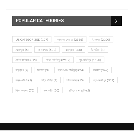
POPULAR CATEGORIES
UNCATEGORIZED
(107)
আজকের সেরা ১০
(2598)
ই-পেপার
(2100)
খেলাধূলো
(5)
জেলার খবর
(602)
ঝাড়গ্রাম
(388)
দিনপঞ্জিকা
(1)
দৈনিক রাশিফল
(819)
পশ্চিম মেদিনীপুর
(2937)
পূর্ব মেদিনীপুর
(1120)
বন্যপ্রাণ
(4)
বিনোদন
(3)
ভ্রমণ এবং তীর্থকেন্দ্র
(24)
রাজনীতি
(347)
রান্না-রেসিপী
(1)
লাইফ স্টাইল
(2)
শরীর স্বাস্থ্য
(15)
শহর মেদিনীপুর
(917)
শিক্ষা ব্যবস্থা
(75)
সম্পাদকীয়
(20)
সাহিত্য ও সংস্কৃতি
(5)