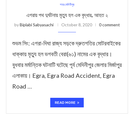
শহর মেদিনীপুর
এগরায় পথ দুর্ঘটনায় মৃত্যু হল এক বৃদ্ধার, আহত ২
by
Biplabi Sabyasachi
October 8, 2020
0 comment
শুভম সিং: এগরা-দিঘা রাজ্য সড়কে দ্রুতগতির মোটরবাইকের
ধাক্কায় মৃত্যু হল ভগবতী বেরা(৬১) নামের এক বৃদ্ধার।
বুধবার মর্মান্তিক ঘটনাটি ঘটেছে পূর্ব মেদিনীপুর জেলার মির্জাপুর
এলাকায়। Egra, Egra Road Accident, Egra
Road …
READ MORE