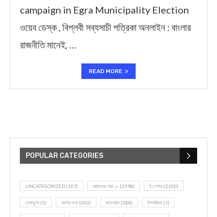
campaign in Egra Municipality Election
ওয়েব ডেস্ক , বিপ্লবী সব্যসাচী পত্রিকা অনলাইন : বাংলার
রাজনীতি মানেই, …
READ MORE
POPULAR CATEGORIES
UNCATEGORIZED
(107)
আজকের সেরা ১০
(2598)
ই-পেপার
(2100)
খেলাধূলো
(5)
জেলার খবর
(602)
ঝাড়গ্রাম
(388)
দিনপঞ্জিকা
(1)