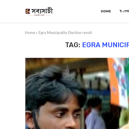
HOME
ই-পেপা
Home
»
Egra Municipality Election result
TAG:
EGRA MUNICI