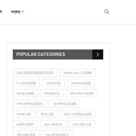
তি
অন্যান্য
POPULAR CATEGORIES
UNCATEGORIZED
(107)
আজকের সেরা ১০
(2598)
ই-পেপার
(2100)
খেলাধূলো
(5)
জেলার খবর
(602)
ঝাড়গ্রাম
(388)
দিনপঞ্জিকা
(1)
দৈনিক রাশিফল
(819)
পশ্চিম মেদিনীপুর
(2937)
পূর্ব মেদিনীপুর
(1120)
বন্যপ্রাণ
(4)
বিনোদন
(3)
ভ্রমণ এবং তীর্থকেন্দ্র
(24)
রাজনীতি
(347)
রান্না-রেসিপী
(1)
লাইফ স্টাইল
(2)
শরীর স্বাস্থ্য
(15)
শহর মেদিনীপুর
(917)