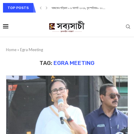
TOP POSTS
আজকের পত্রিকা – ৬ আগস্ট ২০২৬, বৃহস্পতিবার– ২০...
Home
»
Egra Meeting
TAG:
EGRA MEETING