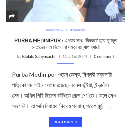
আজকের সেরা ১০
পশ্চিম মেদিনীপুর
PURBA MEDINIPUR : এগরার মঞ্চে ‘বিরক্ত’ হয়ে তৃণমূল
নেতাদের নাম নিলেন না মমতা বন্দ্যোপাধ্যায়!
by
Biplabi Sabyasachi
May 16, 2024
0 comment
Purba Medinipur ওয়েব ডেস্ক, বিপ্লবী সব্যসাচী
পত্রিকা অনলাইন : মঞ্চে রয়েছেন মানস ভুঁইয়া, ইন্দ্রনীল
সেন। অখিল গিরি ছিলেন কাঁথিতে রোড শো’তে। ফলে সেও
আসেনি। আসেনি বিধায়ক বিক্রম প্রধান, পরেশ মুর্মু। …
READ MORE