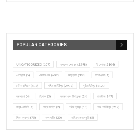
POPULAR CATEGORIES
UNCATEGORIZED
(107)
আজকের সেরা ১০
(2598)
ই-পেপার
(2104)
খেলাধূলো
(5)
জেলার খবর
(602)
ঝাড়গ্রাম
(388)
দিনপঞ্জিকা
(1)
দৈনিক রাশিফল
(819)
পশ্চিম মেদিনীপুর
(2937)
পূর্ব মেদিনীপুর
(1120)
বন্যপ্রাণ
(4)
বিনোদন
(3)
ভ্রমণ এবং তীর্থকেন্দ্র
(24)
রাজনীতি
(347)
রান্না-রেসিপী
(1)
লাইফ স্টাইল
(2)
শরীর স্বাস্থ্য
(15)
শহর মেদিনীপুর
(917)
শিক্ষা ব্যবস্থা
(75)
সম্পাদকীয়
(20)
সাহিত্য ও সংস্কৃতি
(5)