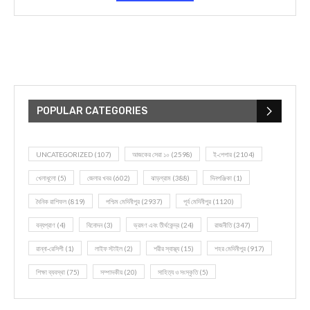
POPULAR CATEGORIES
UNCATEGORIZED
(107)
আজকের সেরা ১০
(2598)
ই-পেপার
(2104)
খেলাধূলো
(5)
জেলার খবর
(602)
ঝাড়গ্রাম
(388)
দিনপঞ্জিকা
(1)
দৈনিক রাশিফল
(819)
পশ্চিম মেদিনীপুর
(2937)
পূর্ব মেদিনীপুর
(1120)
বন্যপ্রাণ
(4)
বিনোদন
(3)
ভ্রমণ এবং তীর্থকেন্দ্র
(24)
রাজনীতি
(347)
রান্না-রেসিপী
(1)
লাইফ স্টাইল
(2)
শরীর স্বাস্থ্য
(15)
শহর মেদিনীপুর
(917)
শিক্ষা ব্যবস্থা
(75)
সম্পাদকীয়
(20)
সাহিত্য ও সংস্কৃতি
(5)