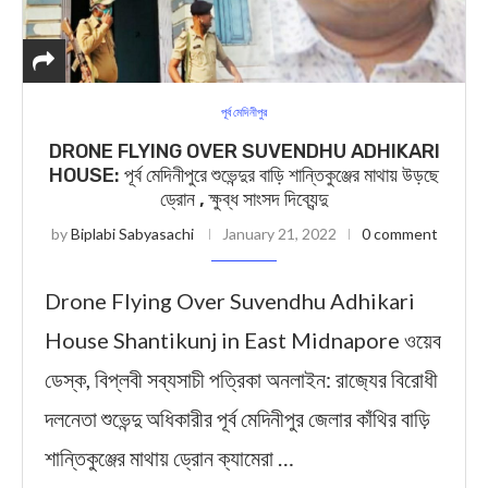
পূর্ব মেদিনীপুর
DRONE FLYING OVER SUVENDHU ADHIKARI
HOUSE: পূর্ব মেদিনীপুরে শুভেন্দুর বাড়ি শান্তিকুঞ্জের মাথায় উড়ছে
ড্রোন , ক্ষুব্ধ সাংসদ দিব্যেন্দু
by
Biplabi Sabyasachi
January 21, 2022
0 comment
Drone Flying Over Suvendhu Adhikari
House Shantikunj in East Midnapore ওয়েব
ডেস্ক, বিপ্লবী সব্যসাচী পত্রিকা অনলাইন: রাজ‍্যের বিরোধী
দলনেতা শুভেন্দু অধিকারীর পূর্ব মেদিনীপুর জেলার কাঁথির বাড়ি
শান্তিকুঞ্জের মাথায় ড্রোন ক্যামেরা …