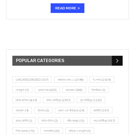
READ MORE
POPULAR CATEGORIES
UNCATEGORIZED
(107)
আজকের সেরা ১০
(2598)
ই-পেপার
(2104)
খেলাধূলো
(5)
জেলার খবর
(602)
ঝাড়গ্রাম
(388)
দিনপঞ্জিকা
(1)
দৈনিক রাশিফল
(819)
পশ্চিম মেদিনীপুর
(2937)
পূর্ব মেদিনীপুর
(1120)
বন্যপ্রাণ
(4)
বিনোদন
(3)
ভ্রমণ এবং তীর্থকেন্দ্র
(24)
রাজনীতি
(347)
রান্না-রেসিপী
(1)
লাইফ স্টাইল
(2)
শরীর স্বাস্থ্য
(15)
শহর মেদিনীপুর
(917)
শিক্ষা ব্যবস্থা
(75)
সম্পাদকীয়
(20)
সাহিত্য ও সংস্কৃতি
(5)